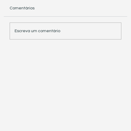
Comentários
Escreva um comentário
Receita Federal suspende exigência de
informações sobre IBS e CBS em
documentos fiscais eletrônicos