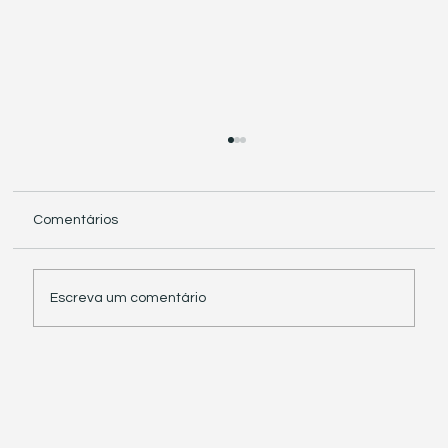
Comentários
Escreva um comentário
Receita Federal suspende exigência de
informações sobre IBS e CBS em
documentos fiscais eletrônicos