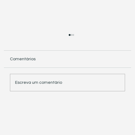
Comentários
Escreva um comentário
Receita Federal suspende exigência de
informações sobre IBS e CBS em
documentos fiscais eletrônicos