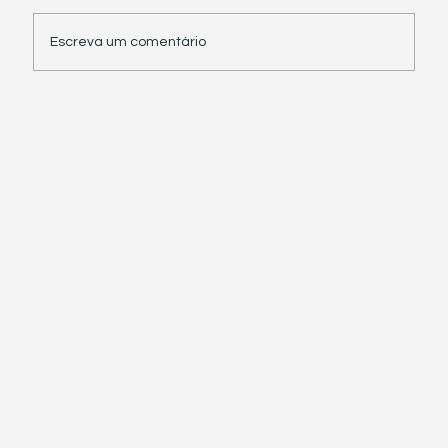
Escreva um comentário
Receita Federal suspende exigência de
informações sobre IBS e CBS em
documentos fiscais eletrônicos