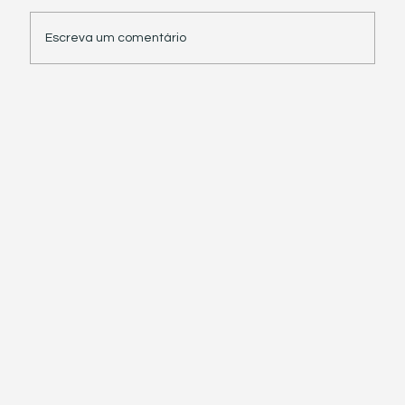
Escreva um comentário
Receita Federal suspende exigência de
informações sobre IBS e CBS em
documentos fiscais eletrônicos