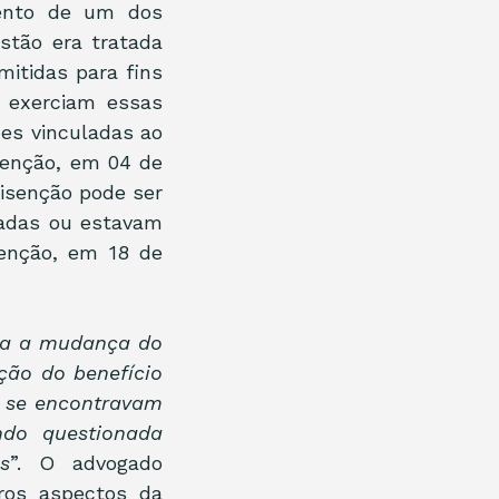
ento de um dos 
stão era tratada 
itidas para fins 
 exerciam essas 
es vinculadas ao 
senção, em 04 de 
isenção pode ser 
adas ou estavam 
nção, em 18 de 
va a mudança do 
ção do benefício 
 se encontravam 
do questionada 
s
”. O advogado 
os aspectos da 