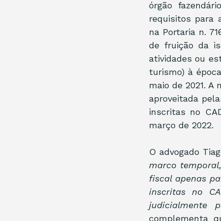
órgão fazendár
requisitos para 
na Portaria n. 7
de fruição da i
atividades ou es
turismo) à época
maio de 2021. A 
aproveitada pel
inscritas no C
março de 2022.
O advogado Tiag
marco temporal, 
fiscal apenas p
inscritas no C
judicialmente 
complementa qu