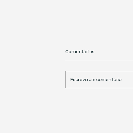
Comentários
Escreva um comentário
STJ retoma trabalhos 
pauta sete temas
repetitivos de grande
impacto tributário