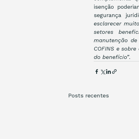
isenção poderia
segurança juríd
esclarecer muit
setores benefi
manutenção de 
COFINS e sobre 
do benefício”
.
Posts recentes