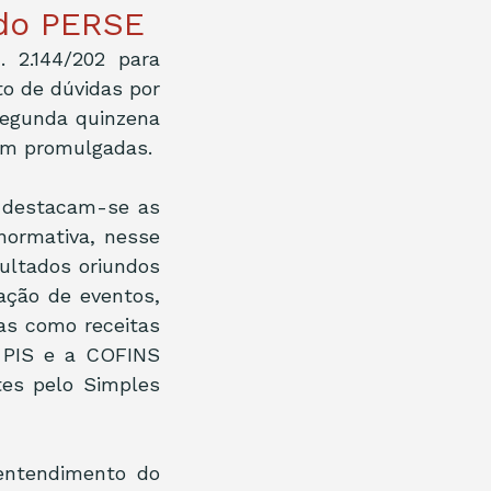
 do PERSE
 2.144/202 para 
 de dúvidas por 
egunda quinzena 
am promulgadas.
 destacam-se as 
normativa, nesse 
ultados oriundos 
ação de eventos, 
as como receitas 
 PIS e a COFINS 
es pelo Simples 
ntendimento do 