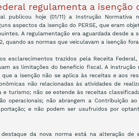
ederal regulamenta a isenção
al publicou hoje (01/11) a Instrução Normativa n.
guns aspectos da isenção do PERSE, que eram objeto
ibuintes. A regulamentação era aguardada desde a s
2, quando as normas que veiculavam a isenção for
sos esclarecimentos trazidos pela Receita Federal,
am as limitações do benefício fiscal. A instrução 
 que a isenção não se aplica às receitas e aos res
onômicas não relacionadas às atividades de realiz
a e turismo; não se estende às receitas classificad
não operacionais; não abrangem a Contribuição ao
mportação; e não podem ser usufruídos por optant
 destaque da nova norma está na alteração de e