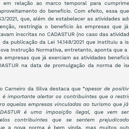
io em relação ao marco temporal para cumprim
aproveitamento do benefício. Com efeito, essa que
163/2021, que, além de estabelecer as atividades adm
senção, restringia o benefício às empresas que já
tavam inscritas no CADASTUR (no caso das atividad
 da publicação da Lei 14.148/2021 que instituiu a i
nova Instrução Normativa, entretanto, aponta que a 
as empresas que já exerciam as atividades benefici
ADASTUR na data de promulgação da norma de ise
o Carneiro da Silva destaca que “
apesar de positi
é importante alertar os contribuintes que a restri
ara aquelas empresas vinculadas ao turismo que já
ADASTUR é uma imposição ilegal, que vem sen
pelos contribuintes que se sentem prejudicado
e a nova norma é bem vinda, mas muitos outr