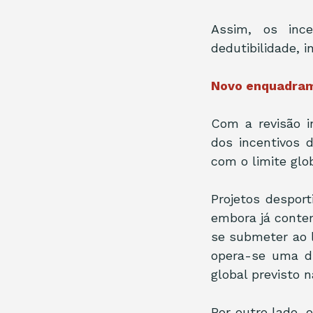
Assim, os ince
dedutibilidade, 
Novo enquadram
Com a revisão in
dos incentivos 
com o limite glob
Projetos desporti
embora já conte
se submeter ao l
opera-se uma du
global previsto n
Por outro lado, o