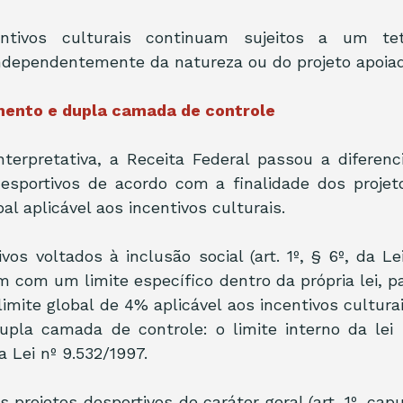
ntivos culturais continuam sujeitos a um tet
independentemente da natureza ou do projeto apoiad
ento e dupla camada de controle
terpretativa, a Receita Federal passou a diferenc
desportivos de acordo com a finalidade dos projeto
al aplicável aos incentivos culturais.
vos voltados à inclusão social (art. 1º, § 6º, da Lei
m com um limite específico dentro da própria lei, 
imite global de 4% aplicável aos incentivos culturai
pla camada de controle: o limite interno da lei se
a Lei nº 9.532/1997.
s projetos desportivos de caráter geral (art. 1º, caput 