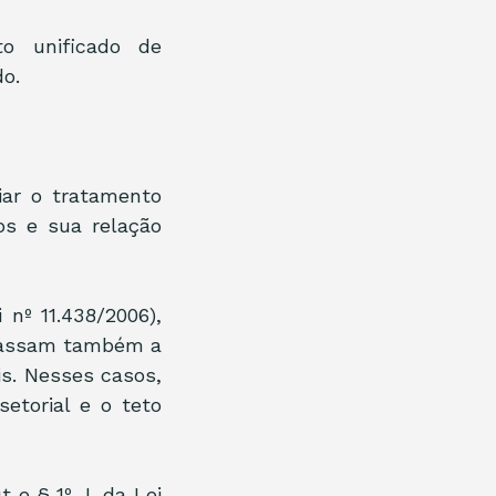
o unificado de 
o.
iar o tratamento 
s e sua relação 
 nº 11.438/2006), 
passam também a 
s. Nesses casos, 
torial e o teto 
e § 1º, I, da Lei 