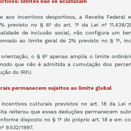
ortivos: limites não se acumulam
e aos incentivos desportivos, a Receita Federal e
% previsto no § 6º do art. 1º da Lei nº 11.438/20
nalidade de inclusão social, não configura um ben
omado ao limite geral de 2% previsto no § 1º, inc
rientação, o § 6º apenas amplia o limite ordinári
 modo que não é admitida a cumulação dos percen
ução do IRPJ.
urais permanecem sujeitos ao limite global
ncentivos culturais previstos no art. 18 da Lei nº
eita reiterou que essas deduções permanecem subme
nforme disposto no § 1º do próprio art. 18 e em c
 nº 9.532/1997.