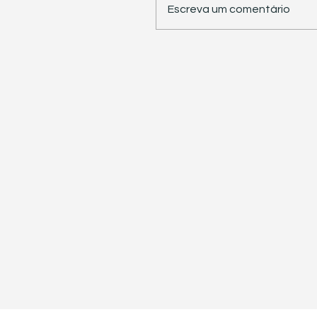
Escreva um comentário
STJ retoma trabalhos 
pauta sete temas
repetitivos de grande
impacto tributário