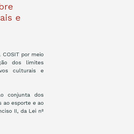
bre
ais e
a COSIT por meio 
ão dos limites 
os culturais e 
o conjunta dos 
 ao esporte e ao 
iso II, da Lei nº 