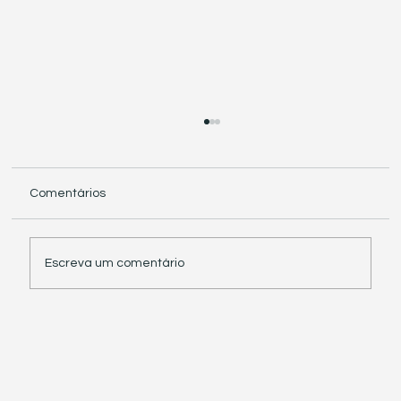
Comentários
Escreva um comentário
Receita Federal suspende exigência de
informações sobre IBS e CBS em
documentos fiscais eletrônicos