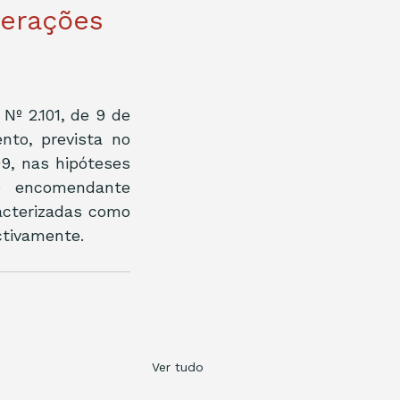
perações
º 2.101, de 9 de 
to, prevista no 
9, nas hipóteses 
 encomendante 
cterizadas como 
ctivamente.
Ver tudo