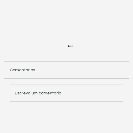
Comentários
Escreva um comentário
Receita Federal suspende exigência de
informações sobre IBS e CBS em
documentos fiscais eletrônicos