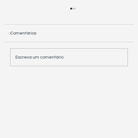
Comentários
Escreva um comentário
Receita Federal suspende exigência de
informações sobre IBS e CBS em
documentos fiscais eletrônicos