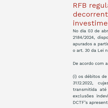
RFB regul
decorrent
investim
No dia 03 de abr
2184/2024, dispo
apurados a part
o art. 30 da Lei
De acordo com a
(i) os débitos d
31.12.2022, cu
transmitida até
exclusões inde
DCTF’s apresenta