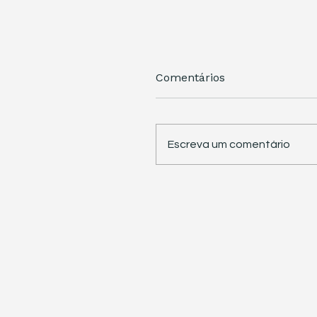
Comentários
Escreva um comentário
STJ retoma trabalhos 
pauta sete temas
repetitivos de grande
impacto tributário