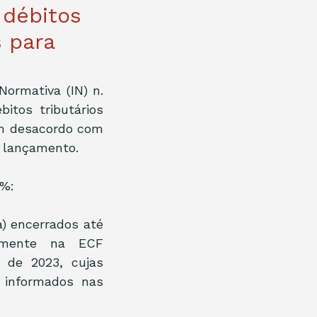
 débitos
 para
ormativa (IN) n. 
itos tributários 
m desacordo com 
e lançamento.
0%:
) encerrados até 
damente na ECF 
 de 2023, cujas 
informados nas 