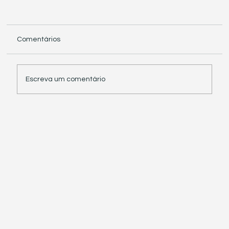
Comentários
Escreva um comentário
Receita Federal suspende exigência de
informações sobre IBS e CBS em
documentos fiscais eletrônicos