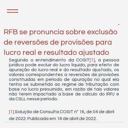
19 de abr. de 2022
1 min de leitura
RFB se pronuncia sobre exclusão
de reversões de provisões para
lucro real e resultado ajustado
Segundo o entendimento da COSIT
[1]
, a pessoa 
jurídica pode excluir do lucro líquido, para efeito de 
apuração do lucro real e do resultado ajustado, os 
valores correspondentes a reversões de provisões 
constituídas em período de apuração no qual ela 
tenha se submetido ao regime de tributação com 
base no lucro presumido, em razão de tais valores 
não terem impactado a base de cálculo do IRPJ e 
da CSLL nesse período.
[1]
 Solução de Consulta COSIT nº 16, de 04 de abril 
de 2022. Publicada em 18 de abril de 2022.