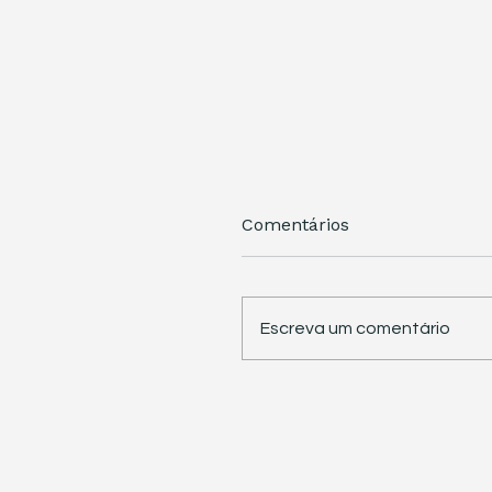
Comentários
Escreva um comentário
STJ retoma trabalhos 
pauta sete temas
repetitivos de grande
impacto tributário