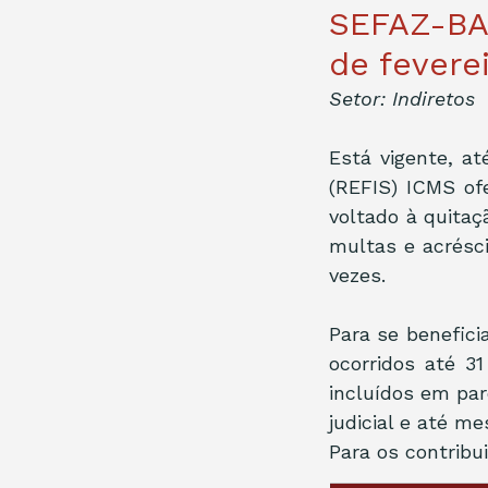
SEFAZ-BA
de fevere
Setor: Indiretos
Está vigente, at
(REFIS) ICMS of
voltado à quita
multas e acrésc
vezes.
Para se benefici
ocorridos até 3
incluídos em par
judicial e até m
Para os contribu