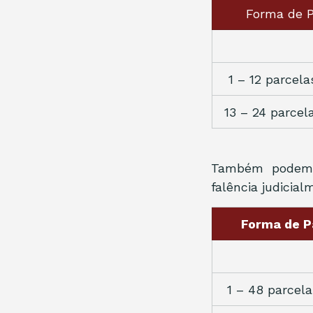
Forma de 
1 – 12 parcel
13 – 24 parcel
Também podem s
falência judicia
Forma de P
1 – 48 parcel