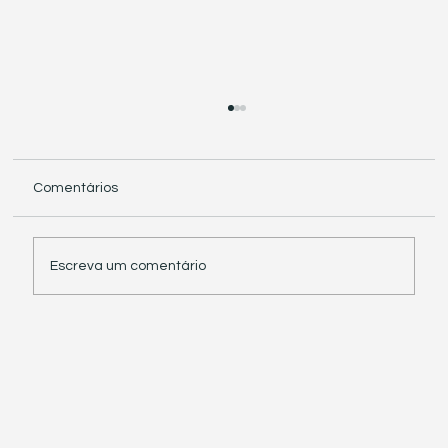
Comentários
Escreva um comentário
Receita Federal suspende exigência de
informações sobre IBS e CBS em
documentos fiscais eletrônicos