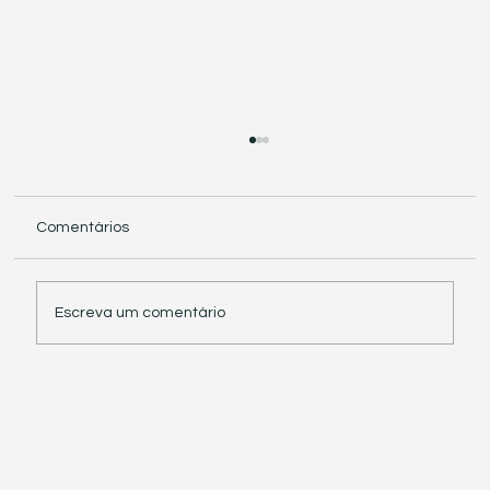
Comentários
Escreva um comentário
Receita Federal suspende exigência de
informações sobre IBS e CBS em
documentos fiscais eletrônicos