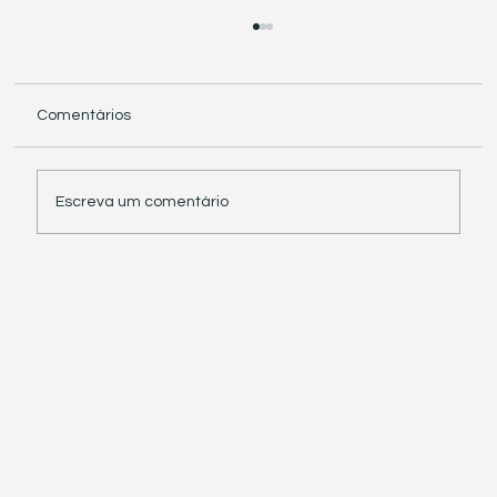
Comentários
Escreva um comentário
Receita Federal suspende exigência de
informações sobre IBS e CBS em
documentos fiscais eletrônicos