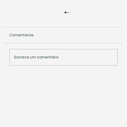
Comentários
Escreva um comentário
Receita Federal suspende exigência de
informações sobre IBS e CBS em
documentos fiscais eletrônicos