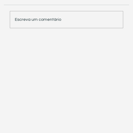
Escreva um comentário
Receita Federal suspende exigência de
informações sobre IBS e CBS em
documentos fiscais eletrônicos