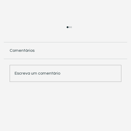
Comentários
Escreva um comentário
Receita Federal suspende exigência de
informações sobre IBS e CBS em
documentos fiscais eletrônicos