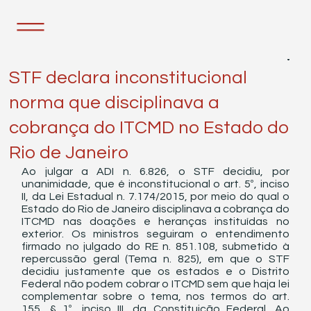
22 de mar. de 2022
1 min de leitura
STF declara inconstitucional
norma que disciplinava a
cobrança do ITCMD no Estado do
Rio de Janeiro
Ao julgar a ADI n. 6.826, o STF decidiu, por 
unanimidade, que é inconstitucional o art. 5º, inciso 
II, da Lei Estadual n. 7.174/2015, por meio do qual o 
Estado do Rio de Janeiro disciplinava a cobrança do 
ITCMD nas doações e heranças instituídas no 
exterior. Os ministros seguiram o entendimento 
firmado no julgado do RE n. 851.108, submetido à 
repercussão geral (Tema n. 825), em que o STF 
decidiu justamente que os estados e o Distrito 
Federal não podem cobrar o ITCMD sem que haja lei 
complementar sobre o tema, nos termos do art. 
155, § 1º, inciso III, da Constituição Federal. Ao 