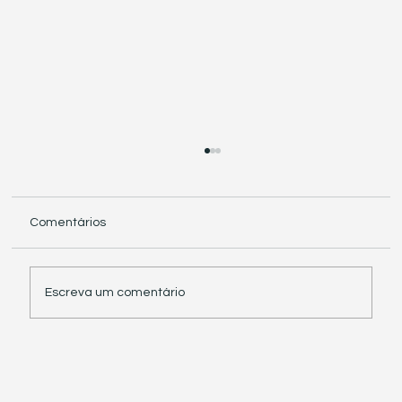
Comentários
Escreva um comentário
Receita Federal suspende exigência de
informações sobre IBS e CBS em
documentos fiscais eletrônicos