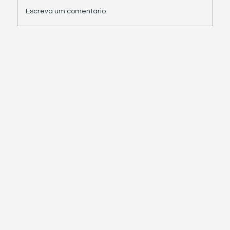
Escreva um comentário
Receita Federal suspende exigência de
informações sobre IBS e CBS em
documentos fiscais eletrônicos