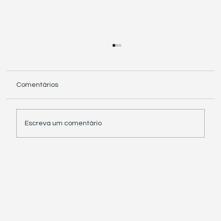
Comentários
Escreva um comentário
Receita Federal suspende exigência de
informações sobre IBS e CBS em
documentos fiscais eletrônicos