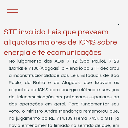
29 de nov. de 2022
1 min de leitura
STF invalida Leis que preveem
alíquotas maiores de ICMS sobre
energia e telecomunicações
No julgamento das ADIs 7112 (São Paulo), 7128 
(Bahia) e 7130 (Alagoas), o Plenário do STF declarou 
a inconstitucionalidade das Leis Estaduais de São 
Paulo, da Bahia e de Alagoas, que fixavam as 
alíquotas de ICMS para energia elétrica e serviços 
de telecomunicação em patamares superiores ao 
das operações em geral. Para fundamentar seu 
voto, o Ministro André Mendonça rememorou que, 
no julgamento do RE 714.139 (Tema 745), o STF já 
havia entendimento firmado no sentido de que, em 