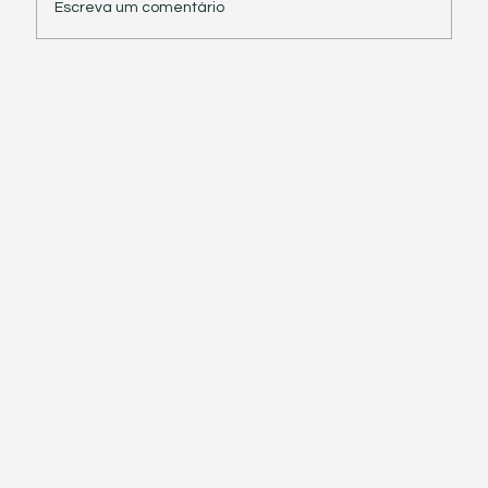
Escreva um comentário
Receita Federal suspende exigência de
informações sobre IBS e CBS em
documentos fiscais eletrônicos