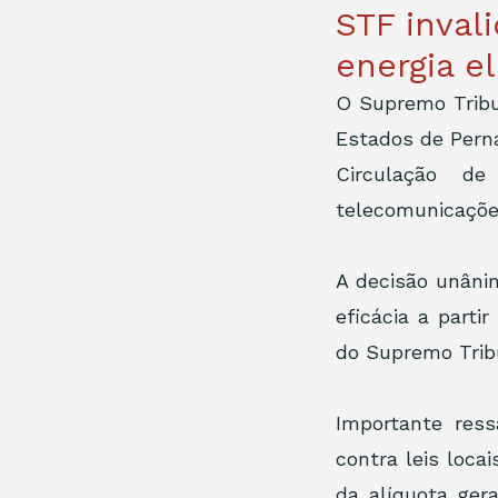
STF inval
energia e
O Supremo Tribun
Estados de Perna
Circulação de
A decisão unânim
eficácia a parti
do Supremo Tribu
Importante ress
contra leis loca
da alíquota gera