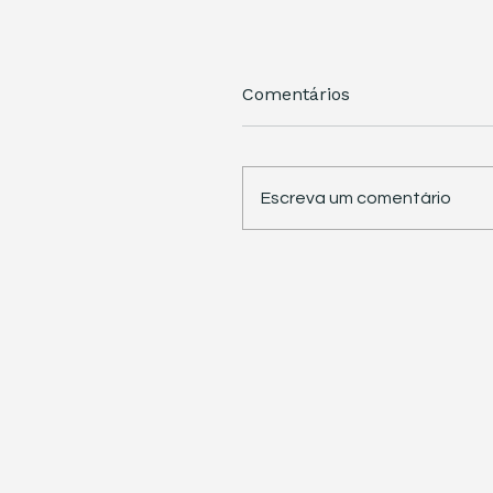
Comentários
Escreva um comentário
STJ retoma trabalhos 
pauta sete temas
repetitivos de grande
impacto tributário