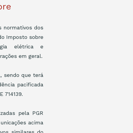
bre
s normativos dos 
do Imposto sobre 
ia elétrica e 
telecomunicações em patamar superior ao estabelecido para as operações em geral. 
, sendo que terá 
ência pacificada 
E 714139. 
izadas pela PGR 
municações acima 
vos similares do 