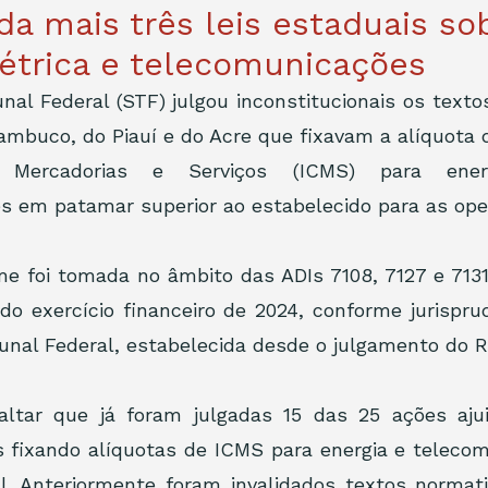
ida mais três leis estaduais so
létrica e telecomunicações
al Federal (STF) julgou inconstitucionais os texto
mbuco, do Piauí e do Acre que fixavam a alíquota 
 Mercadorias e Serviços (ICMS) para energ
e foi tomada no âmbito das ADIs 7108, 7127 e 7131
r do exercício financeiro de 2024, conforme jurisprud
nal Federal, estabelecida desde o julgamento do R
altar que já foram julgadas 15 das 25 ações aju
is fixando alíquotas de ICMS para energia e teleco
l. Anteriormente foram invalidados textos normati