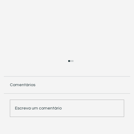
Comentários
Escreva um comentário
Receita Federal suspende exigência de