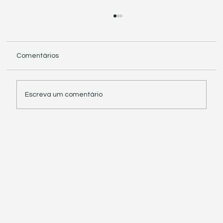
Comentários
Escreva um comentário
Receita Federal suspende exigência de
informações sobre IBS e CBS em
documentos fiscais eletrônicos