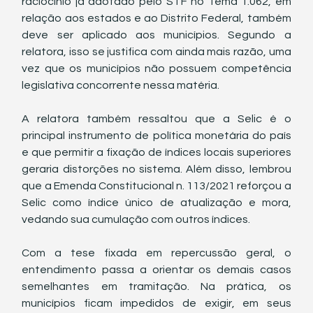
raciocínio já adotado pelo STF no Tema 1.062, em 
relação aos estados e ao Distrito Federal, também 
deve ser aplicado aos municípios. Segundo a 
relatora, isso se justifica com ainda mais razão, uma 
vez que os municípios não possuem competência 
legislativa concorrente nessa matéria.
A relatora também ressaltou que a Selic é o 
principal instrumento de política monetária do país 
e que permitir a fixação de índices locais superiores 
geraria distorções no sistema. Além disso, lembrou 
que a Emenda Constitucional n. 113/2021 reforçou a 
Selic como índice único de atualização e mora, 
vedando sua cumulação com outros índices.
Com a tese fixada em repercussão geral, o 
entendimento passa a orientar os demais casos 
semelhantes em tramitação. Na prática, os 
municípios ficam impedidos de exigir, em seus 