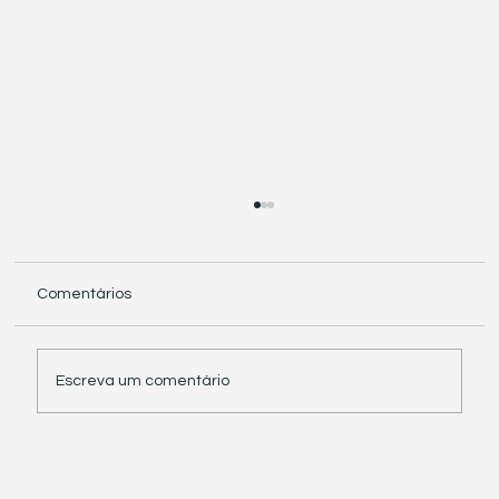
Comentários
Escreva um comentário
Receita Federal suspende exigência de
informações sobre IBS e CBS em