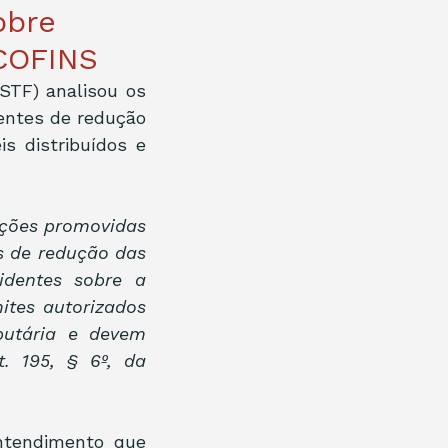
obre
/COFINS
TF) analisou os 
ientes de redução 
 distribuídos e 
ções promovidas 
s de redução das 
dentes sobre a 
tes autorizados 
butária e devem 
. 195, § 6º, da 
ntendimento que 