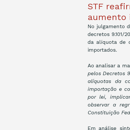
STF reafi
aumento i
No julgamento d
decretos 9.101/20
da alíquota de 
importados. 
Ao analisar a mat
pelos Decretos 9
alíquotas da c
importação e co
por lei, implic
observar a regr
Constituição Fed
Em análise sint