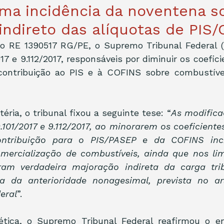
rma incidência da noventena s
ndireto das alíquotas de PIS
o RE 1390517 RG/PE, o Supremo Tribunal Federal (S
17 e 9.112/2017, responsáveis por diminuir os coefic
contribuição ao PIS e à COFINS sobre combustíveis
éria, o tribunal fixou a seguinte tese: “
As modifica
.101/2017 e 9.112/2017, ao minorarem os coeficiente
ontribuição para o PIS/PASEP e da COFINS inci
mercialização de combustíveis, ainda que nos limi
aram verdadeira majoração indireta da carga tri
a da anterioridade nonagesimal, prevista no art
eral
”.
ética, o Supremo Tribunal Federal reafirmou o e