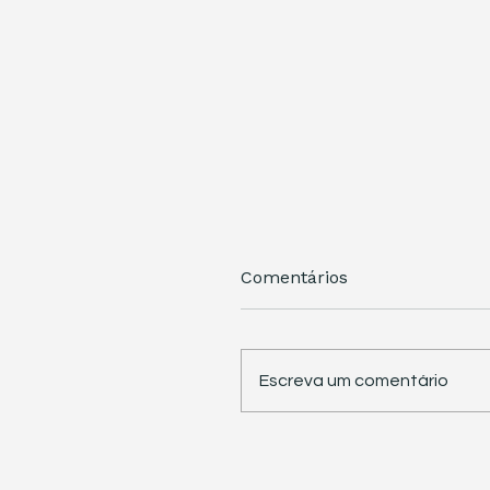
Comentários
Escreva um comentário
STJ retoma trabalhos 
pauta sete temas
repetitivos de grande