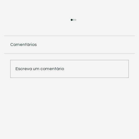
Comentários
Escreva um comentário
Receita Federal suspende exigência de
informações sobre IBS e CBS em
documentos fiscais eletrônicos