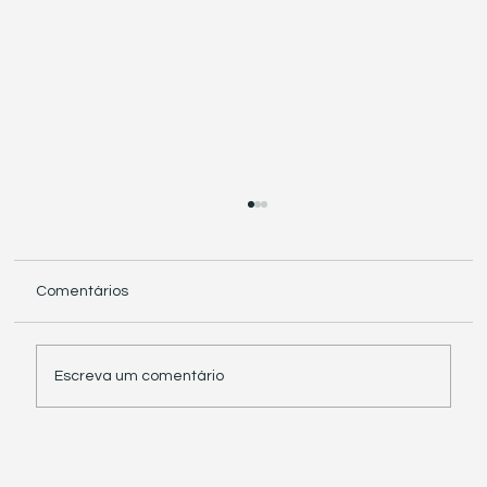
Comentários
Escreva um comentário
Receita Federal suspende exigência de
informações sobre IBS e CBS em