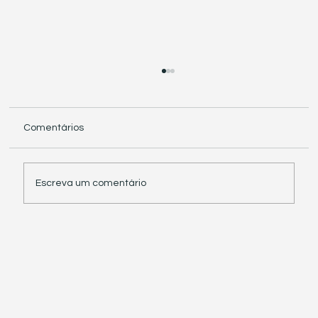
Comentários
Escreva um comentário
Receita Federal suspende exigência de
informações sobre IBS e CBS em
documentos fiscais eletrônicos