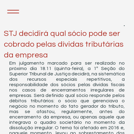
16 de nov. de 2021
1 min de leitura
STJ decidirá qual sócio pode ser
cobrado pelas dívidas tributárias
da empresa
Em julgamento marcado para ser realizado no 
próximo dia 18.11 (quinta-feira), a 1ª Seção do 
Superior Tribunal de Justiça decidirá, na sistemática 
dos recursos especiais repetitivos, a 
responsabilidade dos sócios pelas dívidas fiscais 
nos casos de encerramentos irregulares de 
empresas. Será definido qual sócio responde pelos 
débitos tributários: o sócio que gerenciava o 
negócio no momento do fato gerador do tributo, 
mas se afastou, regularmente, antes do 
encerramento da empresa, ou apenas aquele que 
integrava o quadro societário no momento da 
dissolução irregular. O tema foi afetado em 2016 e, 
naquele momento, levou ao sobrestamento dos 