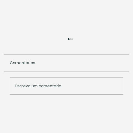
Comentários
Escreva um comentário
Receita Federal suspende exigência de
informações sobre IBS e CBS em
documentos fiscais eletrônicos