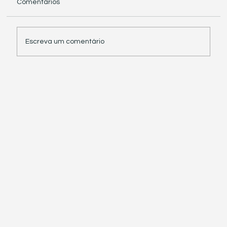
Comentários
Escreva um comentário
Receita Federal suspende exigência de
informações sobre IBS e CBS em
documentos fiscais eletrônicos