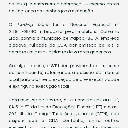
as leis que embasam a cobrança — mesmo antes 
da sentença nos embargos à execução.
O 
leading case
 foi o Recurso Especial nº 
2.194.708/SC, interposto pela Imobiliária Carvalho 
Ltda. contra o Município de Itapoá (SC).A empresa 
alegava nulidade da CDA por omissão de leis e 
decretos relativos à planta de valores genéricos.
Ao julgar o caso, o STJ deu provimento ao recurso 
da contribuinte, reformando a decisão do tribunal 
local para acolher a exceção de pré-executividade 
e extinguir a execução fiscal.
Para resolver a questão, o STJ analisou os arts. 2º, 
§§ 5º e 8º, da Lei de Execuções Fiscais (LEF) e o art. 
202, III, do Código Tributário Nacional (CTN), que 
exigem que a CDA contenha, entre outros 
elementos, a indicação precisa do fundamento 