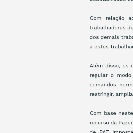
Com relação ao
trabalhadores de
dos demais traba
a estes trabalha
Além disso, os 
regular o modo 
comandos normat
restringir, ampli
Com base nestes
recurso da Fazen
de PAT imposta