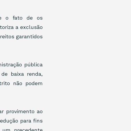
e o fato de os 
oriza a exclusão 
eitos garantidos 
stração pública 
de baixa renda, 
trito não podem 
r provimento ao 
edução para fins 
 um precedente 