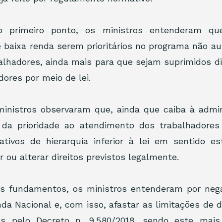
 primeiro ponto, os ministros entenderam qu
 baixa renda serem prioritários no programa não aut
lhadores, ainda mais para que sejam suprimidos dir
dores por meio de lei. 
ministros observaram que, ainda que caiba à admini
da prioridade ao atendimento dos trabalhadores 
ivos de hierarquia inferior à lei em sentido es
ar ou alterar direitos previstos legalmente.
 fundamentos, os ministros entenderam por nega
da Nacional e, com isso, afastar as limitações de d
s pelo Decreto n. 9.580/2018, sendo este mais