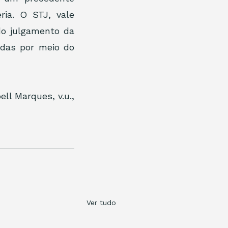
ia. O STJ, vale 
o julgamento da 
das por meio do 
l Marques, v.u., 
Ver tudo