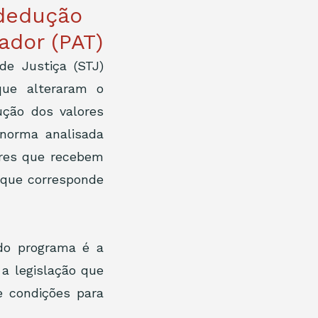
 dedução
ador (PAT)
e Justiça (STJ) 
que alteraram o 
ção dos valores 
norma analisada 
res que recebem 
 que corresponde 
o programa é a 
a legislação que 
 condições para 