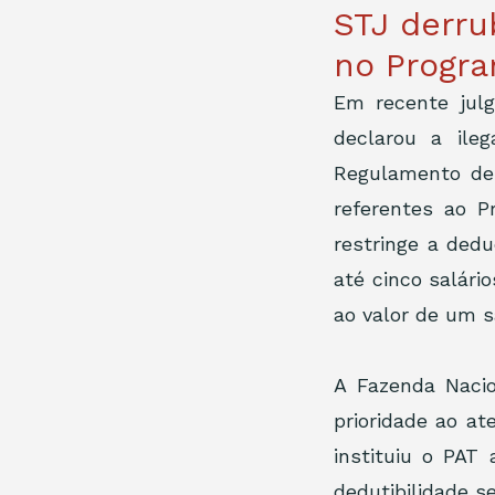
STJ derru
no Progra
Em recente julg
declarou a ileg
Regulamento de 
referentes ao P
restringe a ded
até cinco salári
ao valor de um s
A Fazenda Naci
prioridade ao at
instituiu o PAT
dedutibilidade s