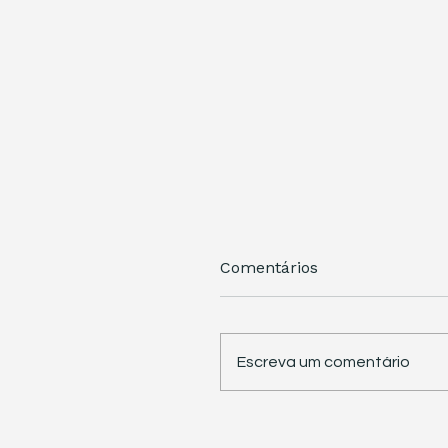
Comentários
Escreva um comentário
STJ retoma trabalhos 
pauta sete temas