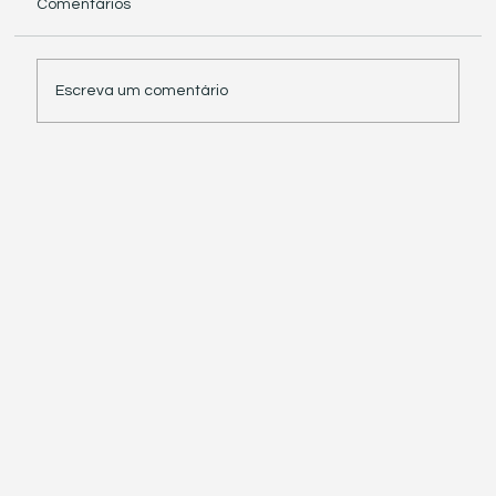
Comentários
Escreva um comentário
Receita Federal suspende exigência de
informações sobre IBS e CBS em
documentos fiscais eletrônicos