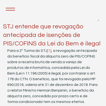
12 de jul. de 2022
1 min de leitura
STJ entende que revogação
antecipada de isenções de
PIS/COFINS da Lei do Bem é ilegal
Para a 2ª Turma do STJ
[1]
, a revogação antecipada 
do benefício fiscal da alíquota zero de PIS/COFINS 
sobre a receita bruta de venda a varejo de 
produtos de informática, concedida pela Lei do 
Bem (Lei n 11.196/2005) é ilegal, por contrariar o art. 
178 do CTN. O benefício, que foi revogado pela MP 
690/2016, valeria até 31 de dezembro de 2018. Para 
o relator Ministro Herman Benjamin, o benefício da 
alíquota zero, concedido por prazo certo e de 
forma condicionada tem os mesmos efeitos 