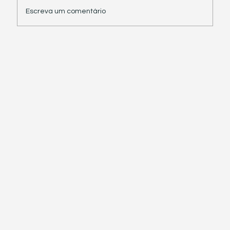
Escreva um comentário
Receita Federal suspende exigência de
informações sobre IBS e CBS em
documentos fiscais eletrônicos