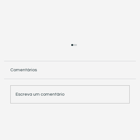
Comentários
Escreva um comentário
Receita Federal suspende exigência de
informações sobre IBS e CBS em
documentos fiscais eletrônicos