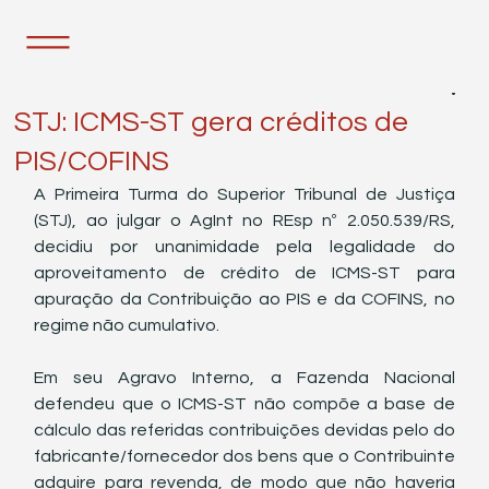
18 de abr. de 2023
1 min de leitura
STJ: ICMS-ST gera créditos de
PIS/COFINS
A Primeira Turma do Superior Tribunal de Justiça 
(STJ), ao julgar o AgInt no REsp nº 2.050.539/RS, 
decidiu por unanimidade pela legalidade do 
aproveitamento de crédito de ICMS-ST para 
apuração da Contribuição ao PIS e da COFINS, no 
regime não cumulativo.
Em seu Agravo Interno, a Fazenda Nacional 
defendeu que o ICMS-ST não compõe a base de 
cálculo das referidas contribuições devidas pelo do 
fabricante/fornecedor dos bens que o Contribuinte 
adquire para revenda, de modo que não haveria 