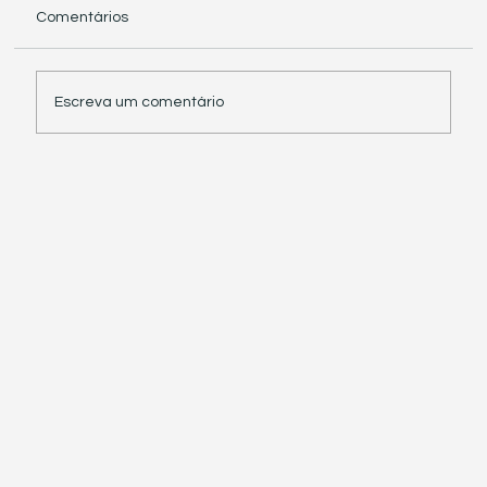
Comentários
Escreva um comentário
Receita Federal suspende exigência de
informações sobre IBS e CBS em
documentos fiscais eletrônicos