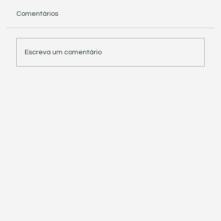
Comentários
Escreva um comentário
Receita Federal suspende exigência de
informações sobre IBS e CBS em
documentos fiscais eletrônicos