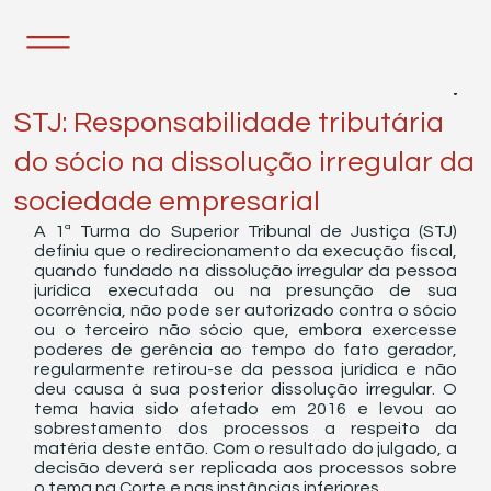
30 de nov. de 2021
1 min de leitura
STJ: Responsabilidade tributária
do sócio na dissolução irregular da
sociedade empresarial
A 1ª Turma do Superior Tribunal de Justiça (STJ) 
definiu que o redirecionamento da execução fiscal, 
quando fundado na dissolução irregular da pessoa 
jurídica executada ou na presunção de sua 
ocorrência, não pode ser autorizado contra o sócio 
ou o terceiro não sócio que, embora exercesse 
poderes de gerência ao tempo do fato gerador, 
regularmente retirou-se da pessoa jurídica e não 
deu causa à sua posterior dissolução irregular. O 
tema havia sido afetado em 2016 e levou ao 
sobrestamento dos processos a respeito da 
matéria deste então. Com o resultado do julgado, a 
decisão deverá ser replicada aos processos sobre 
o tema na Corte e nas instâncias inferiores.