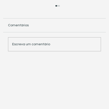
Comentários
Escreva um comentário
Receita Federal suspende exigência de
informações sobre IBS e CBS em
documentos fiscais eletrônicos