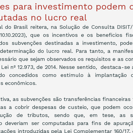
es para investimento podem d
tadas no lucro real
l do Brasil reitera, na Solução de Consulta DISIT
10.10.2023), que os incentivos e os benefícios fisc
dos subvenções destinadas a investimento, pode
eterminação do lucro real. Para tanto, a manifest
essário que sejam observados os requisitos e as co
a Lei nº 12.973, de 2014. Nesse sentido,  destaca-se 
do concedidos como estímulo à implantação o
s econômicos. 
tiva, as subvenções são transferências financeiras f
das a cobrir despesas de custeio, que podem ocor
ução de tributos, sendo que, em tese, as s
o deveriam ser computadas para fins de apuração
ações introduzidas pela Lei Complementar 160/17, q