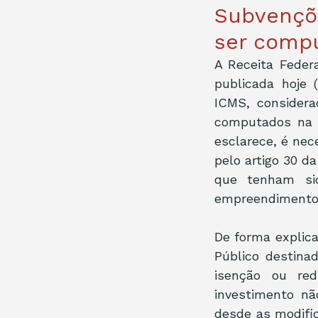
Subvençõ
ser compu
A Receita Federa
publicada hoje (
ICMS, considera
computados na d
esclarece, é nec
pelo artigo 30 d
que tenham si
empreendimento
De forma explica
Público destina
isenção ou red
investimento nã
desde as modific