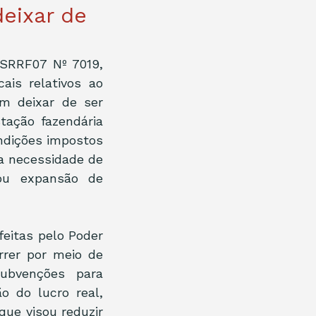
eixar de
/SRRF07 Nº 7019, 
ais relativos ao 
m deixar de ser 
ação fazendária 
ndições impostos 
a necessidade de 
u expansão de 
eitas pelo Poder 
rer por meio de 
ubvenções para 
 do lucro real, 
ue visou reduzir 