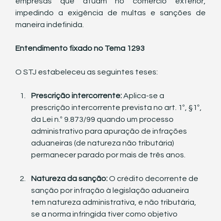
empresas que atuam no comércio exterior, 
impedindo a exigência de multas e sanções de 
maneira indefinida.
Entendimento fixado no Tema 1293
O STJ estabeleceu as seguintes teses:
Prescrição intercorrente:
 Aplica-se a 
prescrição intercorrente prevista no art. 1º, §1º, 
da Lei n.º 9.873/99 quando um processo 
administrativo para apuração de infrações 
aduaneiras (de natureza não tributária) 
permanecer parado por mais de três anos.
Natureza da sanção:
 O crédito decorrente de 
sanção por infração à legislação aduaneira 
tem natureza administrativa, e não tributária, 
se a norma infringida tiver como objetivo 