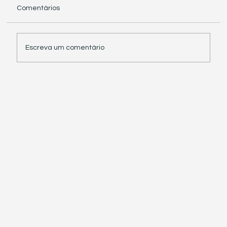
Comentários
Escreva um comentário
Receita Federal suspende exigência de
informações sobre IBS e CBS em
documentos fiscais eletrônicos