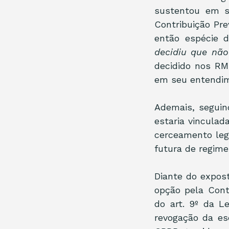
sustentou em s
Contribuição Prev
então espécie d
decidiu que não 
decidido nos RM
em seu entendim
Ademais, seguin
estaria vinculad
cerceamento legis
futura de regimes
Diante do exposto
opção pela Contr
do art. 9º da Le
revogação da esc