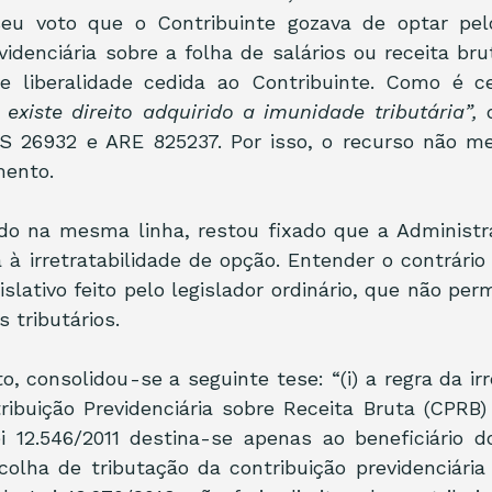
eu voto que o Contribuinte gozava de optar pel
idenciária sobre a folha de salários ou receita brut
e liberalidade cedida ao Contribuinte. Como é ce
existe direito adquirido a imunidade tributária”, 
S 26932 e ARE 825237. Por isso, o recurso não mer
ento. 
do na mesma linha, restou fixado que a Administra
a à irretratabilidade de opção. Entender o contrário 
lativo feito pelo legislador ordinário, que não permi
 tributários. 
, consolidou-se a seguinte tese: “(i) a regra da irr
ibuição Previdenciária sobre Receita Bruta (CPRB) 
i 12.546/2011 destina-se apenas ao beneficiário do 
olha de tributação da contribuição previdenciária