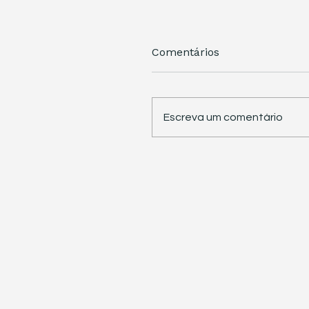
Comentários
Escreva um comentário
STJ retoma trabalhos 
pauta sete temas
repetitivos de grande
impacto tributário