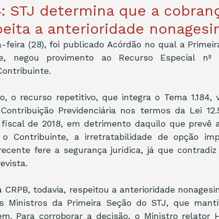
4: STJ determina que a cobran
eita a anterioridade nonagesi
-feira (28), foi publicado Acórdão no qual a Primeir
e, negou provimento ao Recurso Especial nº 1
ontribuinte. 
, o recurso repetitivo, que integra o Tema 1.184, 
ontribuição Previdenciária nos termos da Lei 12.5
 fiscal de 2018, em detrimento daquilo que prevê a 
 Contribuinte, a irretratabilidade de opção imp
ecente fere a segurança jurídica, já que contradi
evista. 
da CRPB, todavia, respeitou a anterioridade nonagesi
os Ministros da Primeira Seção do STJ, que manti
em. Para corroborar a decisão, o Ministro relator 