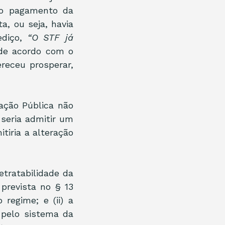
o pagamento da 
a, ou seja, havia 
diço, 
“O STF já 
de acordo com o 
eceu prosperar, 
ção Pública não 
seria admitir um 
tiria a alteração 
etratabilidade da 
prevista no § 13 
regime; e (ii) a 
 pelo sistema da 