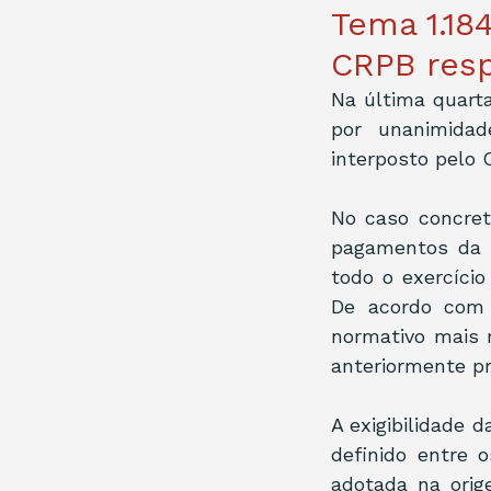
Tema 1.18
CRPB resp
Na última quarta
por unanimidad
interposto pelo C
No caso concreto
pagamentos da C
todo o exercício
De acordo com o
normativo mais r
anteriormente pr
A exigibilidade 
definido entre 
adotada na orig