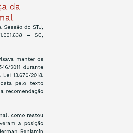
ça da
mal
a Sessão do STJ, 
.901.638 – SC, 
visava manter os 
46/2011 durante 
Lei 13.670/2018. 
osta pelo texto 
z a recomendação 
mal, como restou 
veram a posição 
Herman Benjamin 