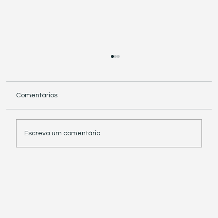
Comentários
Escreva um comentário
Receita Federal suspende exigência de
informações sobre IBS e CBS em
documentos fiscais eletrônicos