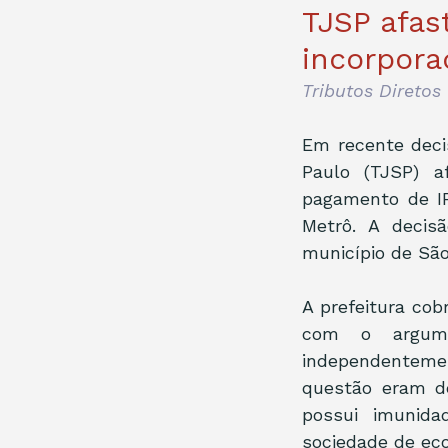
TJSP afas
incorpora
Tributos Diretos
Em recente decis
Paulo (TJSP) a
pagamento de IP
Metrô. A decis
município de São
A prefeitura cob
com o argume
independenteme
questão eram d
possui imunida
sociedade de ec