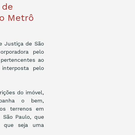
 de
do Metrô
e Justiça de São 
rporadora pelo 
pertencentes ao 
nterposta pelo 
ições do imóvel, 
panha o bem, 
os terrenos em 
São Paulo, que 
a que seja uma 