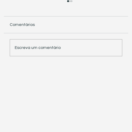
Comentários
Escreva um comentário
Receita Federal suspende exigência de
informações sobre IBS e CBS em
documentos fiscais eletrônicos