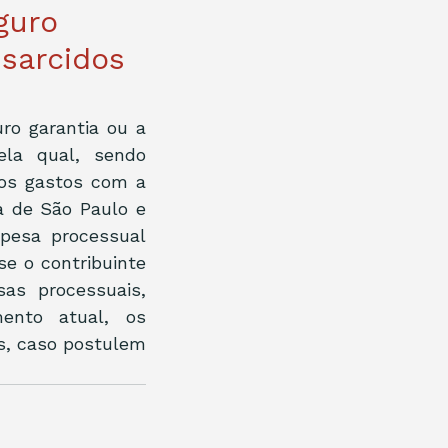
guro
ssarcidos
o garantia ou a 
la qual, sendo 
os gastos com a 
 de São Paulo e 
pesa processual 
e o contribuinte 
s processuais, 
nto atual, os 
, caso postulem 