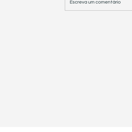
Escreva um comentário
STJ retoma trabalhos 
pauta sete temas
repetitivos de grande
impacto tributário