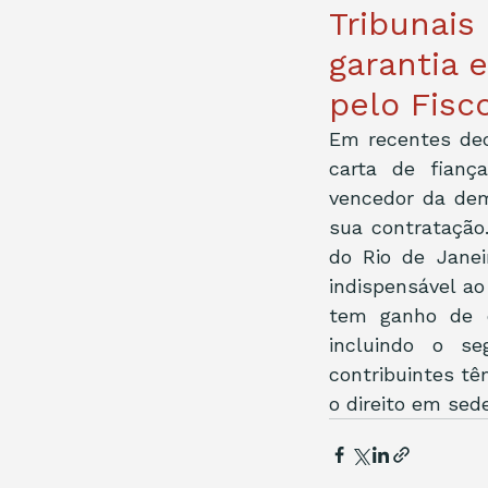
Tribunai
garantia 
pelo Fisc
Em recentes dec
carta de fianç
vencedor da dem
sua contratação
do Rio de Janei
indispensável ao
tem ganho de c
incluindo o s
contribuintes t
o direito em sede 