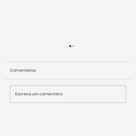
Comentários
Escreva um comentário
Receita Federal suspende exigência de
informações sobre IBS e CBS em
documentos fiscais eletrônicos