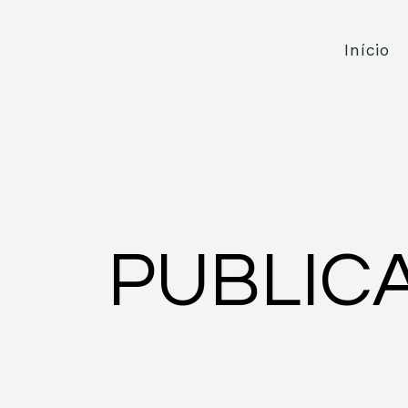
Início
PUBLIC
há 4 minutos
2 min de leitura